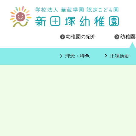
幼稚園の紹介
幼稚園
Skip
理念・特色
正課活動
to
content