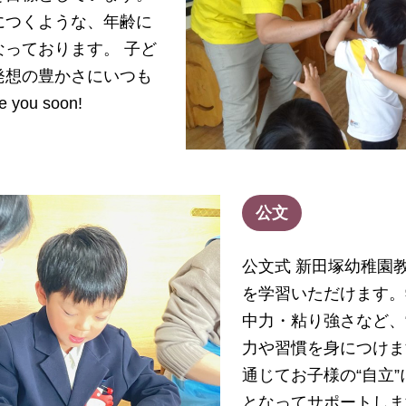
につくような、年齢に
っております。 子ど
発想の豊かさにいつも
you soon!
公文
公文式 新田塚幼稚園
を学習いただけます。
中力・粘り強さなど、
力や習慣を身につけま
通じてお子様の“自立
となってサポートしま